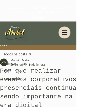
Endereço: St. Hab. Vicente Pires 154/2
lote 21 - Vicente Pires, Brasília - Distrito
Federal
Post
Todos os posts
Mansão Mabel
Todos os posts
29 de jun.
4 min de leitura
Por que realizar
festajunina
eventos corporativos
casamento
presenciais continua
sendo importante na
era digital