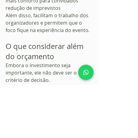
mais conforto para convidados
redução de imprevistos
Além disso, facilitam o trabalho dos 
organizadores e permitem que o 
foco fique na experiência do evento.
O que considerar além 
do orçamento
Embora o investimento seja 
importante, ele não deve ser o único 
critério de decisão.
Ao escolher um espaço para festa 
junina em Brasília, também é 
importante avaliar:
qualidade da estrutura
experiência da equipe
facilidade de acesso
capacidade do local