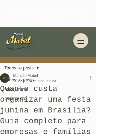
Endereço: St. Hab. Vicente Pires 154/2
lote 21 - Vicente Pires, Brasília - Distrito
Federal
Post
Todos os posts
Mansão Mabel
Todos os posts
10 de jun.
4 min de leitura
Quanto custa
festajunina
organizar uma festa
casamento
junina em Brasília?
Guia completo para
empresas e famílias